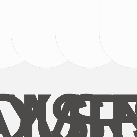
AYS
OUR
MI
S