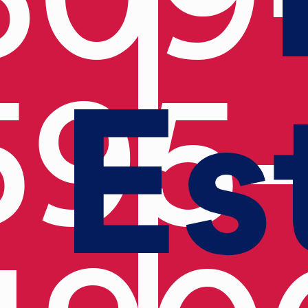
Es
595