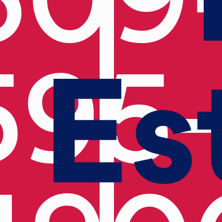
Es
595