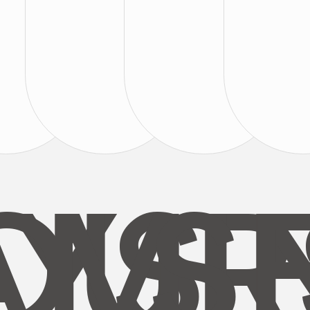
AYS
OUR
MI
S