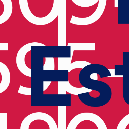
Es
595