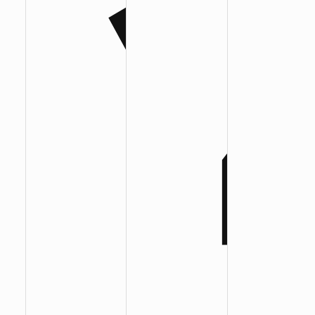
:
:
: