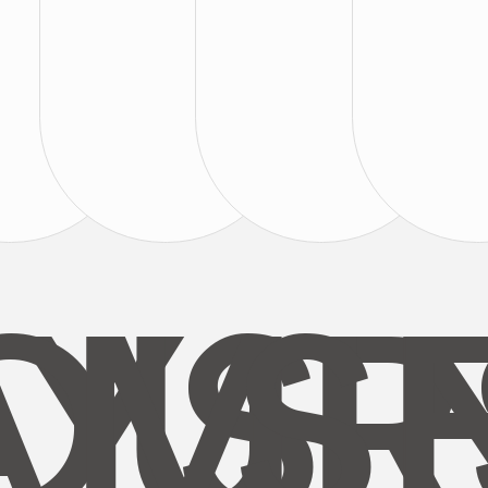
AYS
OUR
MI
S