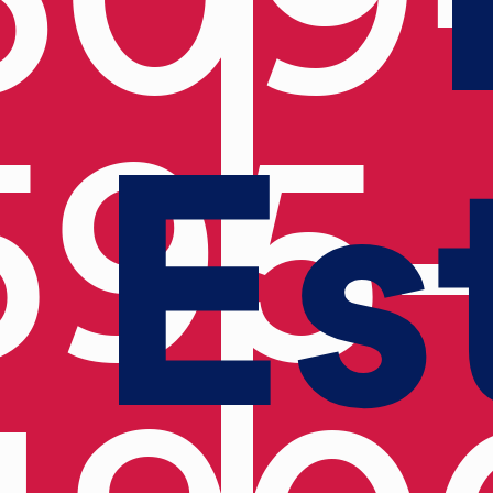
Es
595