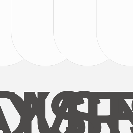
AYS
OUR
MI
S