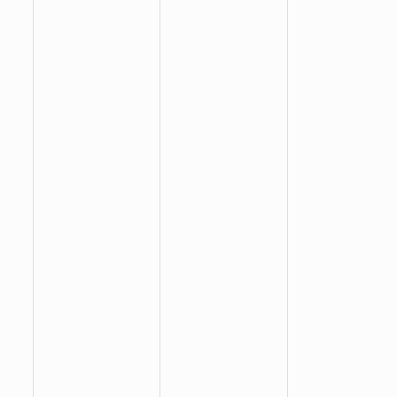
:
:
: