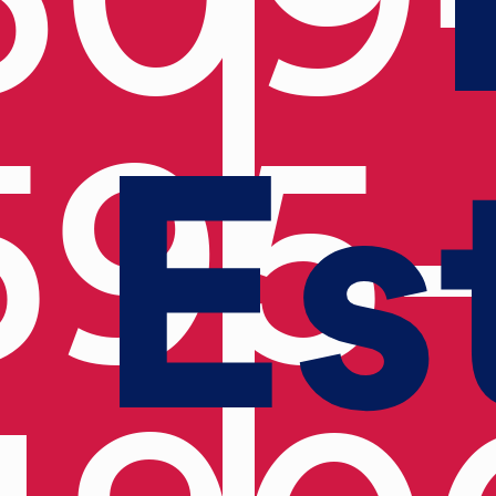
Es
595