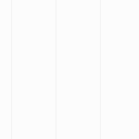
:
:
: