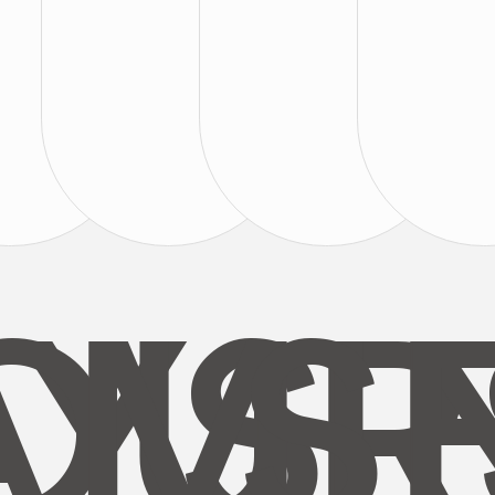
AYS
OUR
MI
S