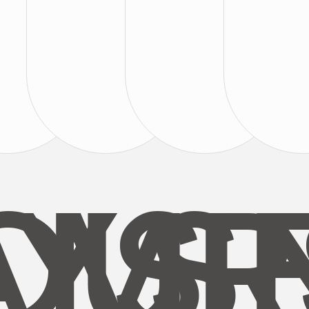
AYS
OUR
MI
S