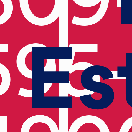
Es
595