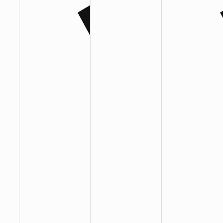
:
:
: