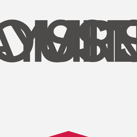
AYS
OUR
MI
S