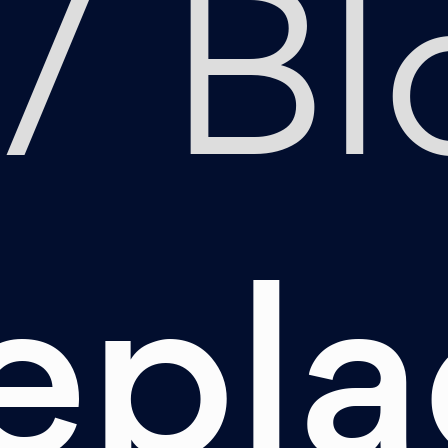
Bl
epla