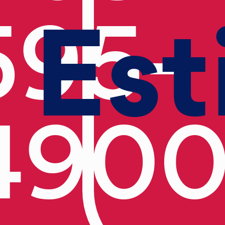
Est
595-
490