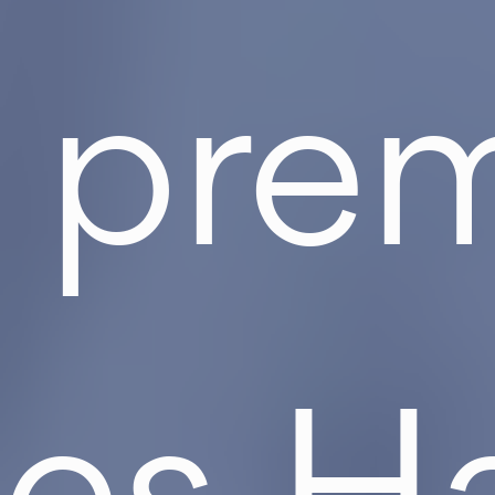
h pre
es Ha