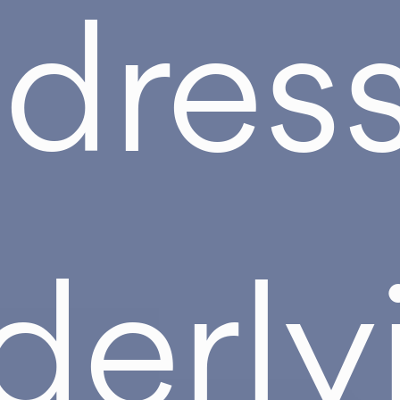
dres
derly