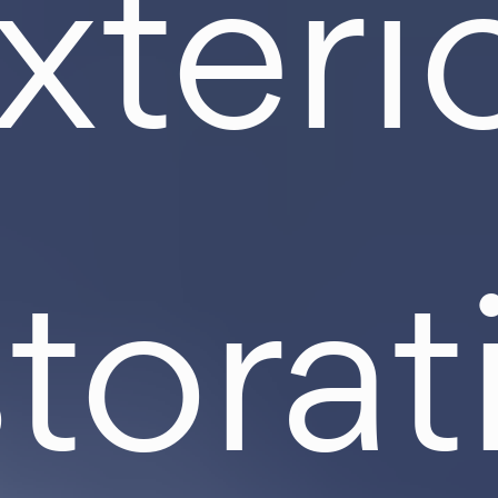
xteri
storat