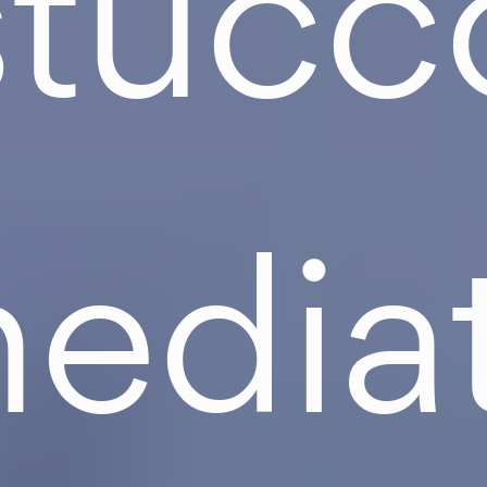
stucc
edia