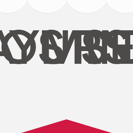
AYS
OURS
MI
S