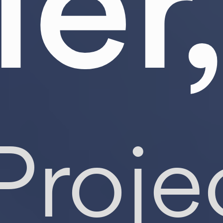
er,
Proje