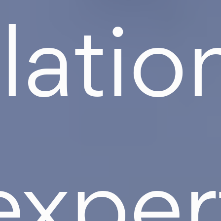
llatio
exper