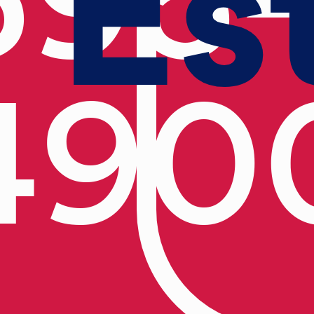
Es
595-
490