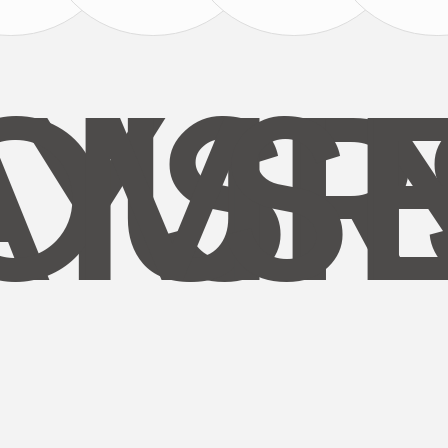
AYS
OUR
MI
S