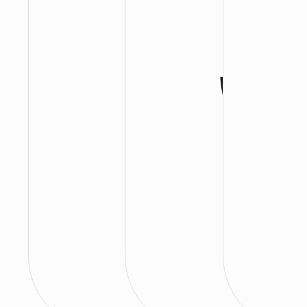
:
:
: