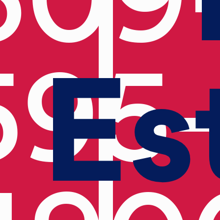
Es
595