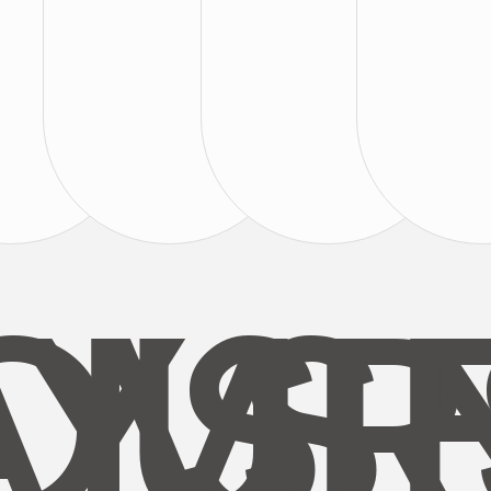
AYS
OUR
MI
S