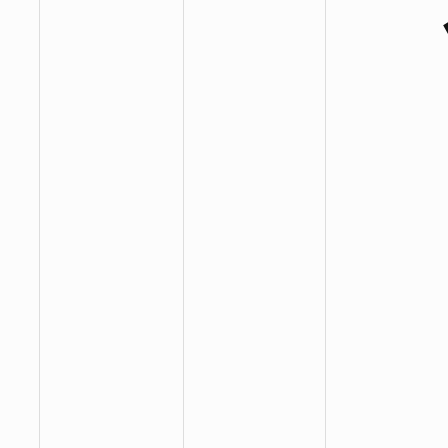
:
:
: