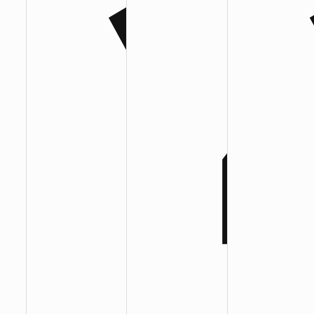
:
:
: