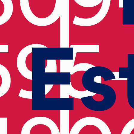
Es
595