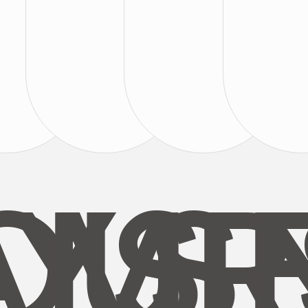
AYS
OUR
MI
S