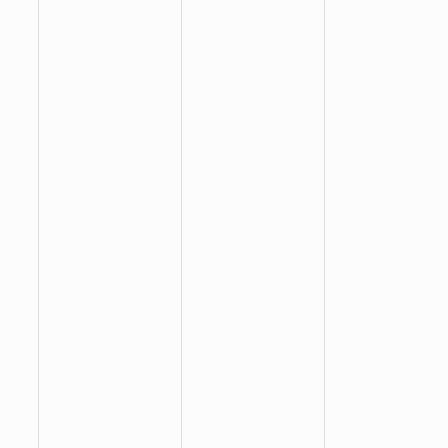
:
:
: