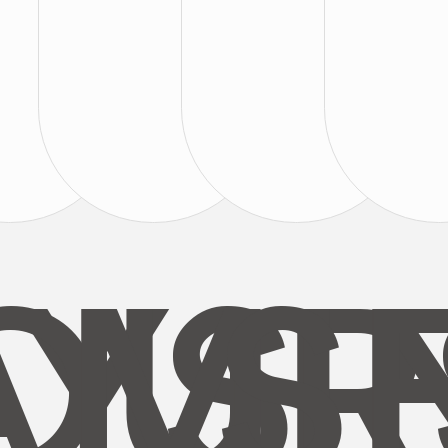
AYS
OUR
MI
S