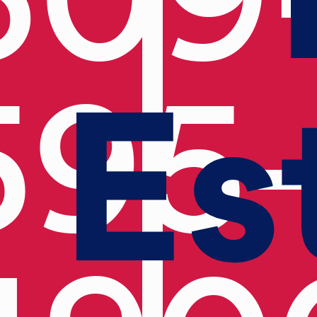
Es
595