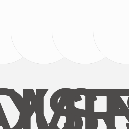
AYS
OUR
MI
S