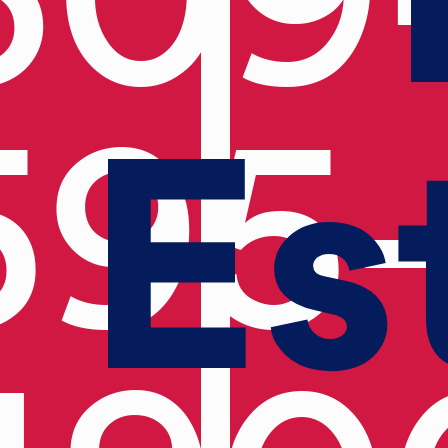
Es
595