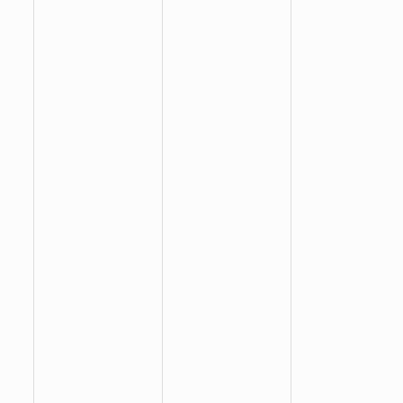
:
:
: