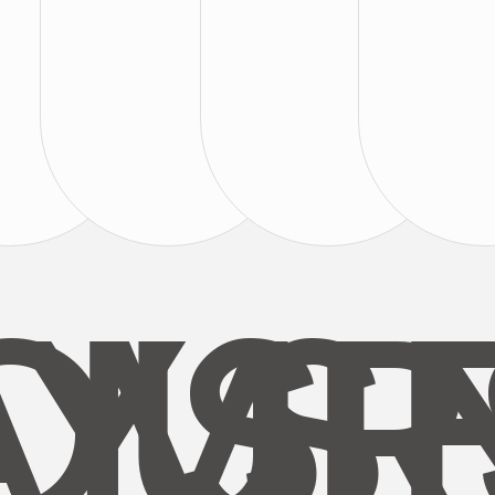
AYS
OUR
MI
S