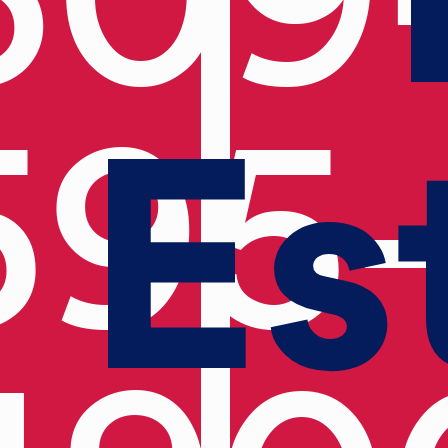
Es
595