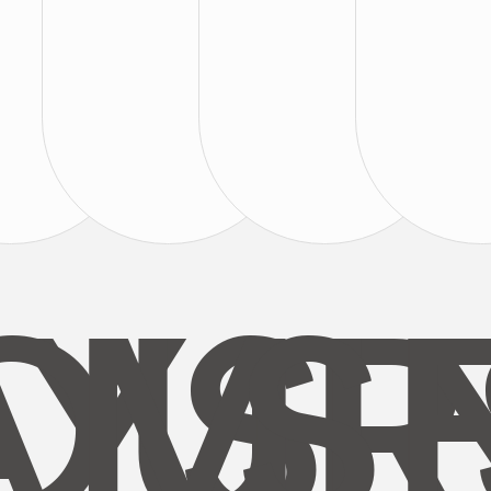
AYS
OUR
MI
S