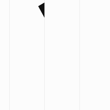
:
:
: