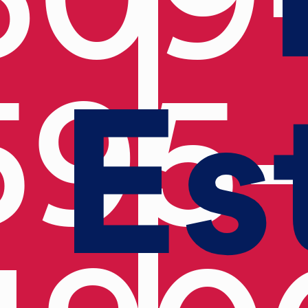
Es
595