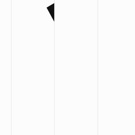
:
:
: