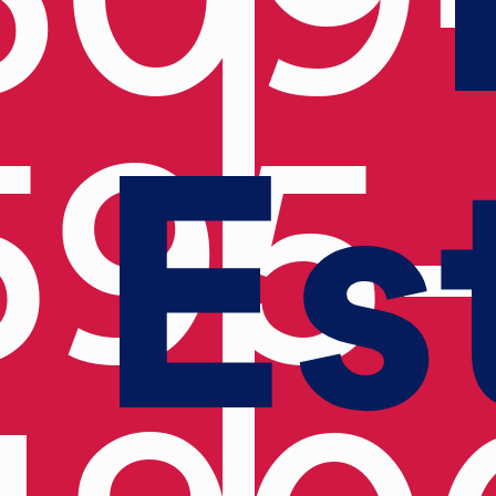
Es
595