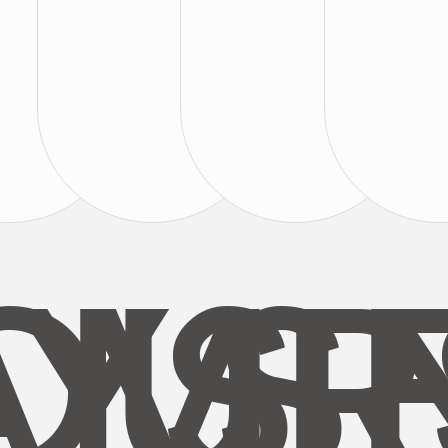
AYS
OUR
MI
S