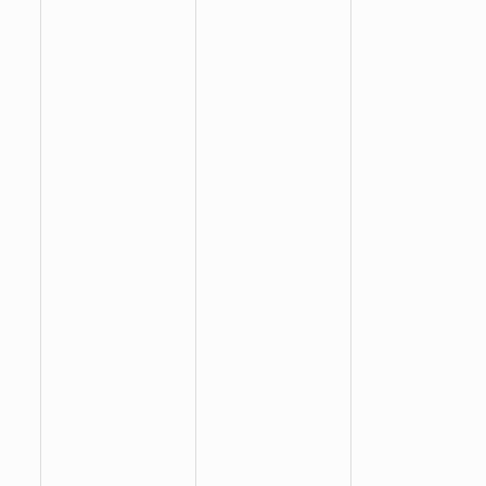
:
:
: