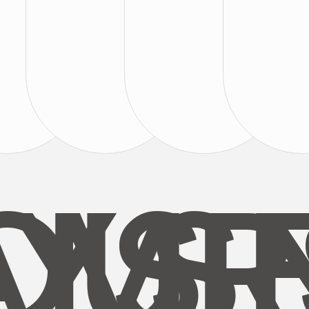
AYS
OUR
MI
S