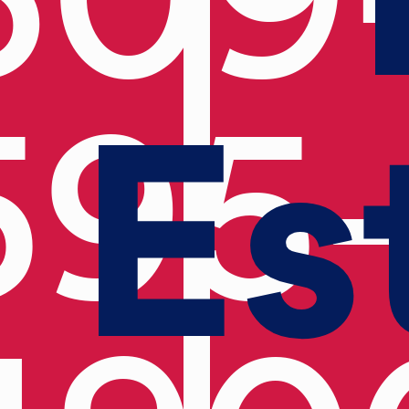
Es
595