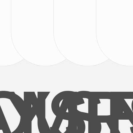
AYS
OUR
MI
S