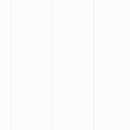
:
:
: