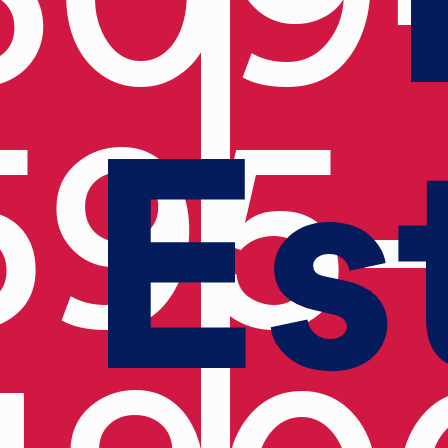
Es
595