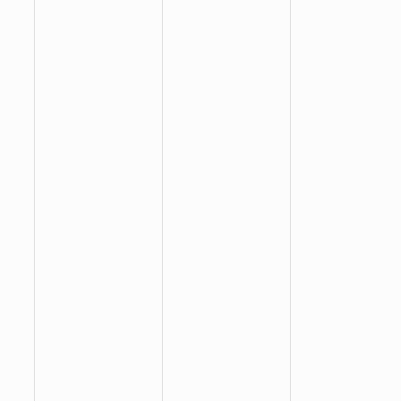
:
:
: