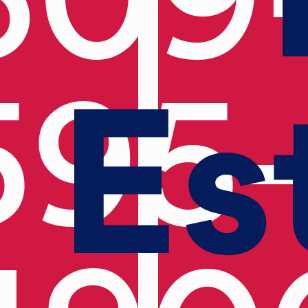
Es
595