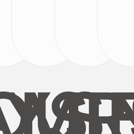
AYS
OUR
MI
S