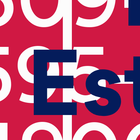
Es
595