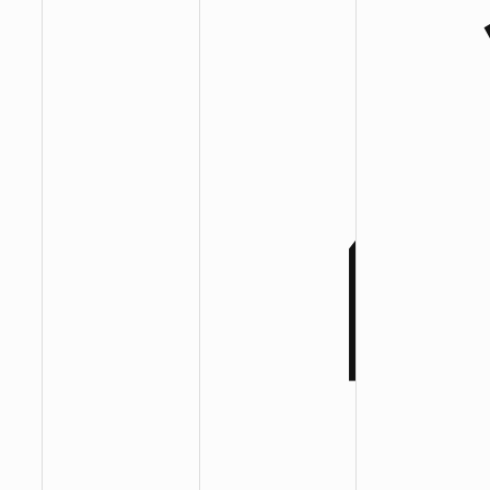
:
:
: