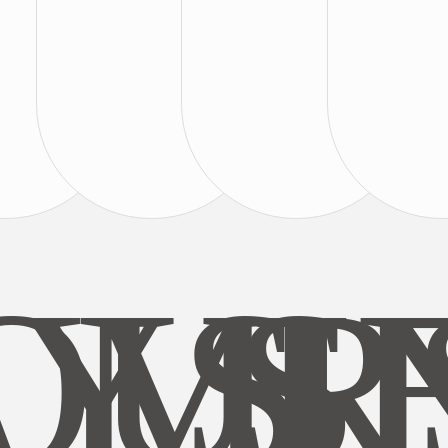
AYS
OUR
MI
S