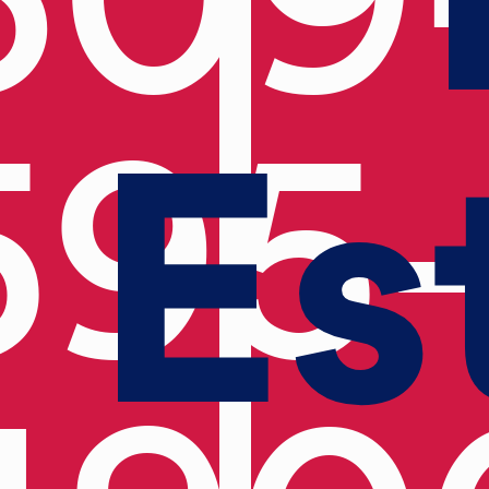
Es
595