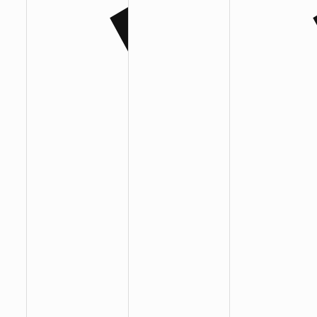
:
:
: