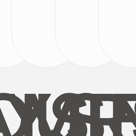
AYS
OUR
MI
S