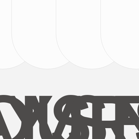
AYS
OUR
MI
S