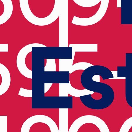
Es
595