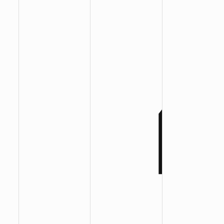
:
:
: