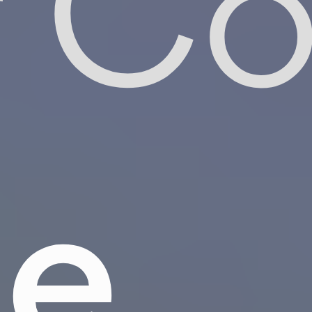
 Co
le