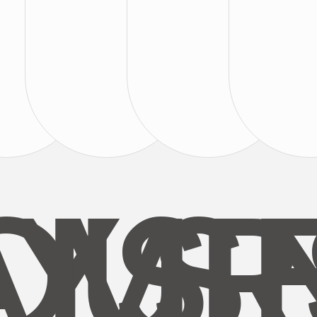
AYS
OUR
MI
S