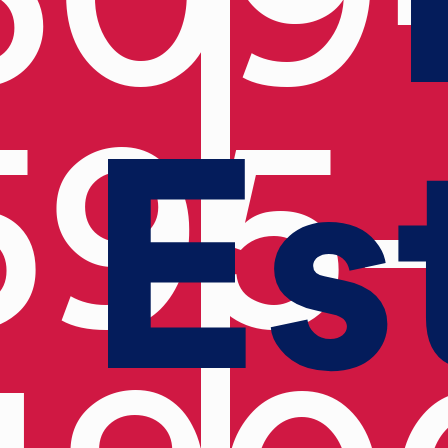
Es
595