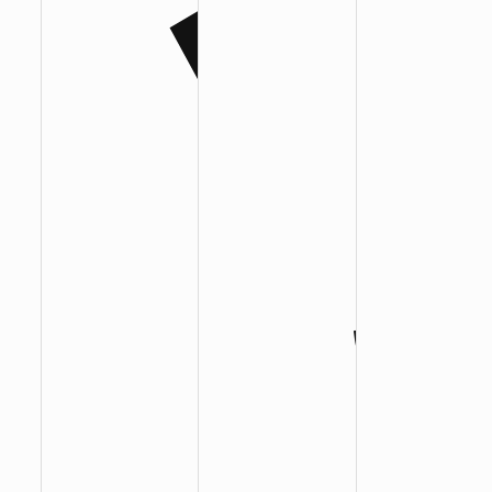
:
:
: