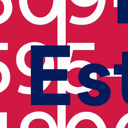
Es
595