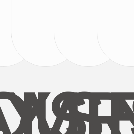
AYS
OUR
MI
S