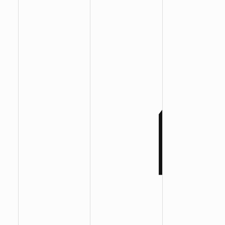
:
:
: