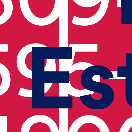
Es
595