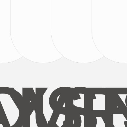
AYS
OUR
MI
S