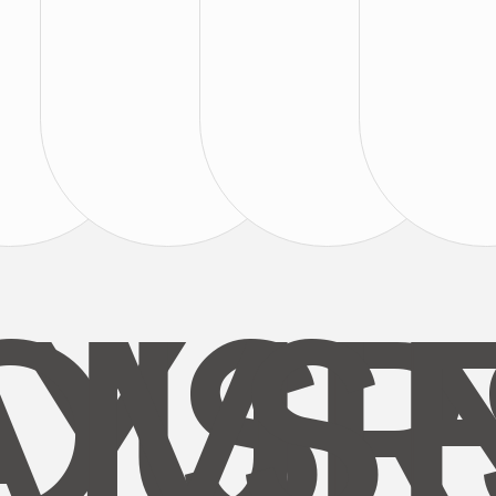
AYS
OUR
MI
S