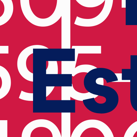
Es
595