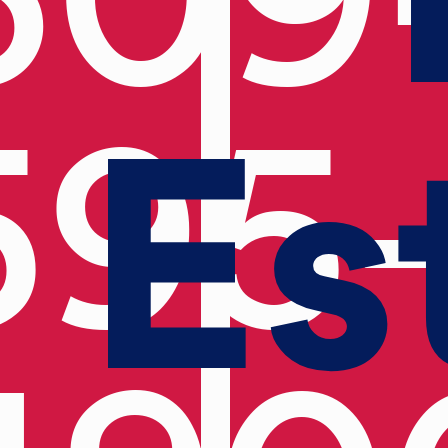
Es
595