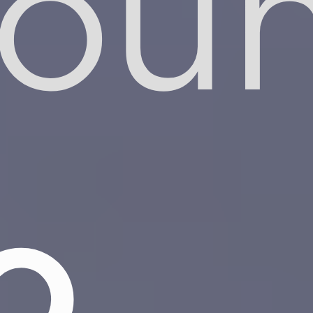
oun
o