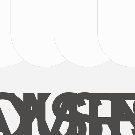
AYS
OUR
MI
S