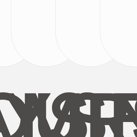
AYS
OUR
MI
S