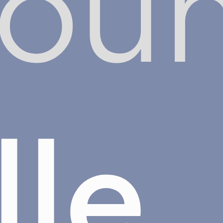
oun
lle