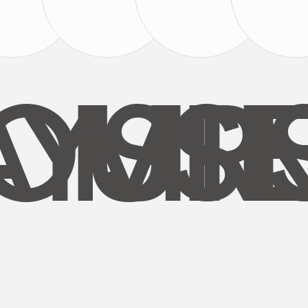
AYS
OUR
MI
S