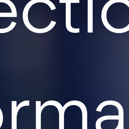
ecti
orma