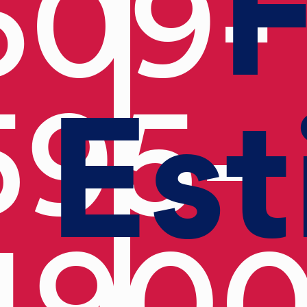
F
609-
Est
595-
490