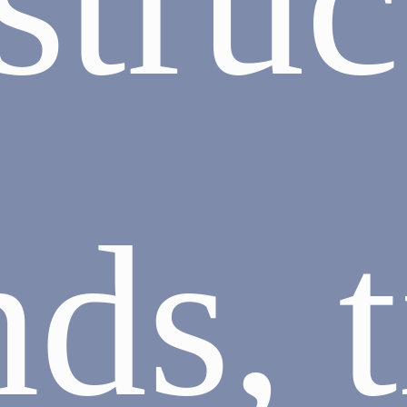
struc
nds, t