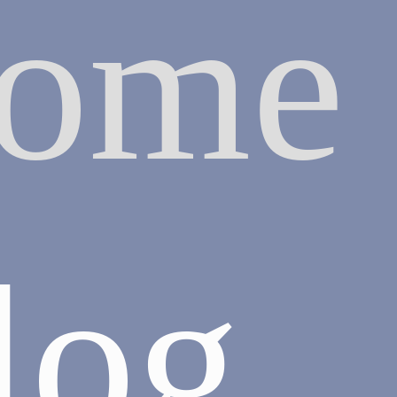
ome
log