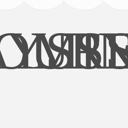
AYS
OUR
MI
S