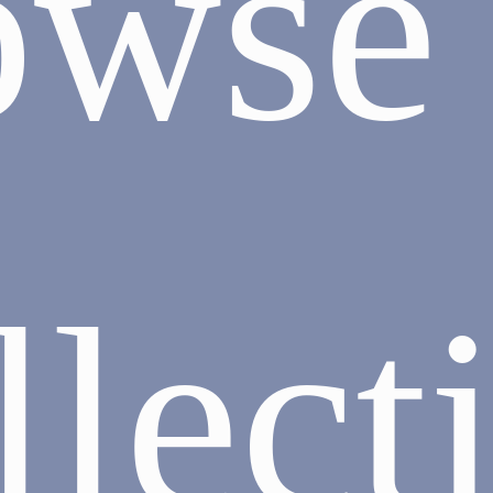
owse 
llect