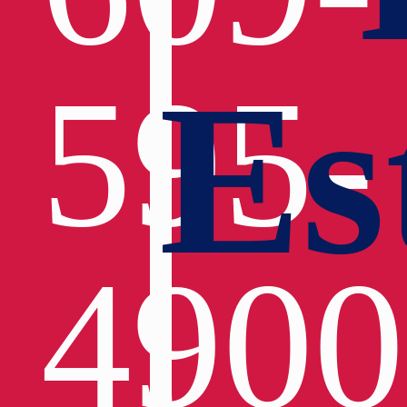
Es
595-
4900