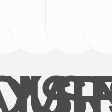
AYS
OUR
MI
S