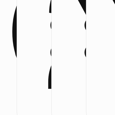
:
:
: