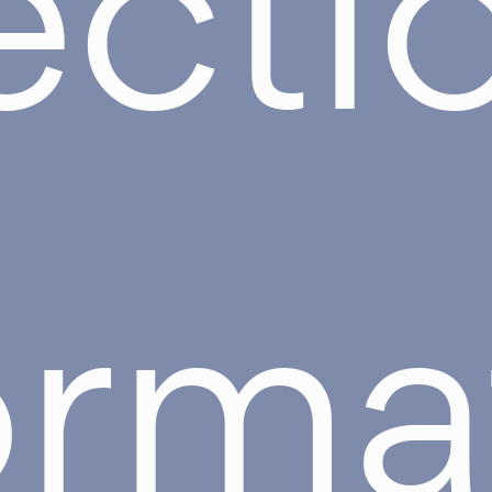
ecti
orma