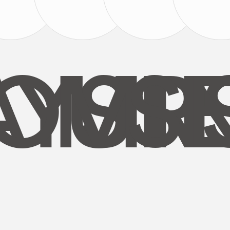
AYS
OUR
MI
S