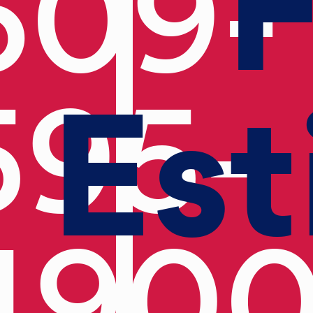
F
609-
Est
595-
490