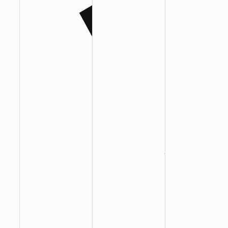
:
:
: