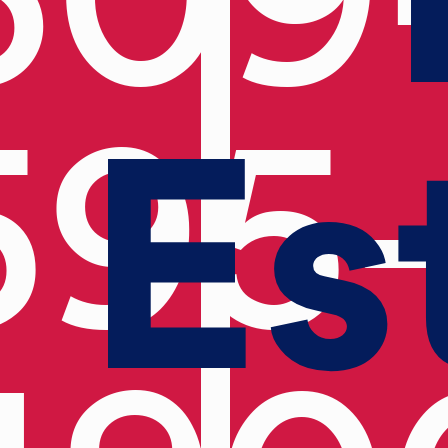
Es
595