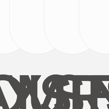
AYS
OUR
MI
S