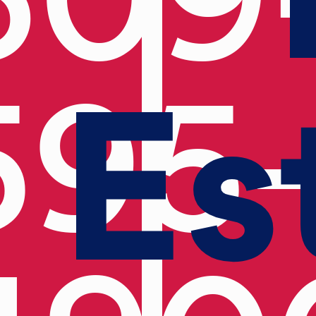
Es
595