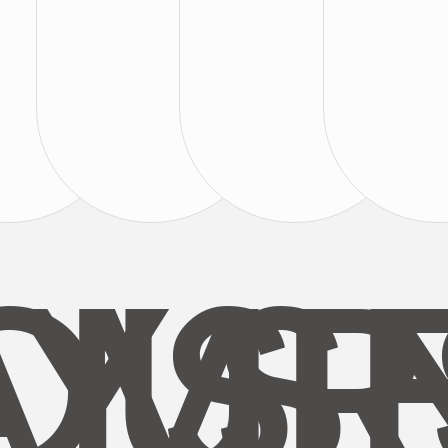
AYS
OUR
MI
S