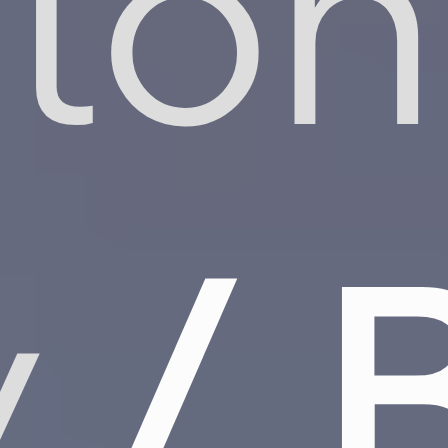
gton
y