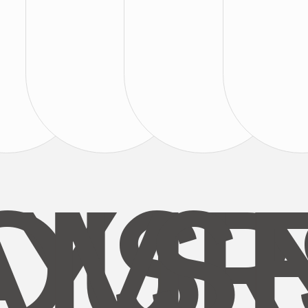
AYS
OUR
MI
S