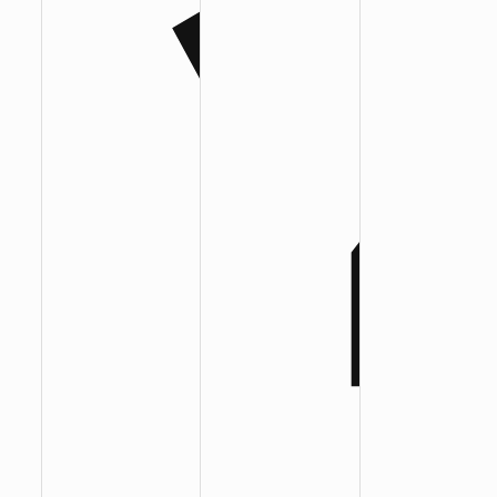
:
:
: