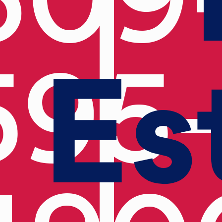
Es
595