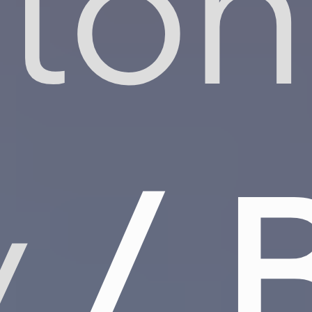
gton
y