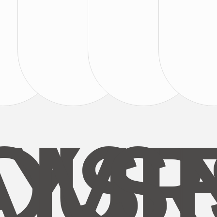
AYS
OUR
MI
S