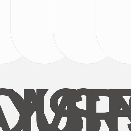
AYS
OUR
MI
S