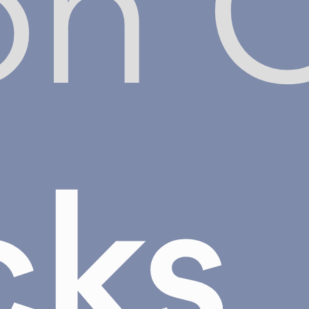
on 
cks