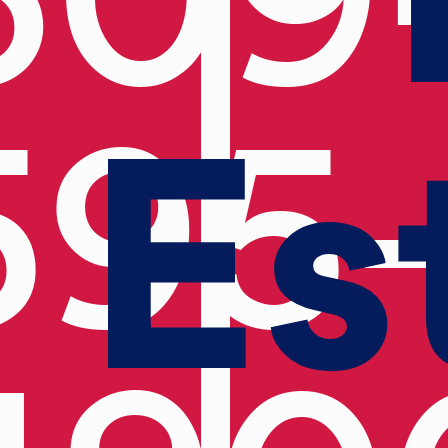
Es
595