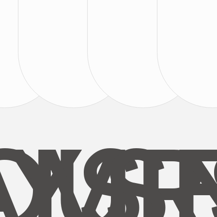
AYS
OUR
MI
S