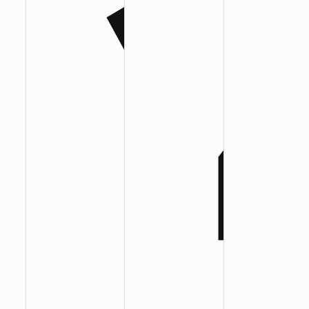
:
:
: