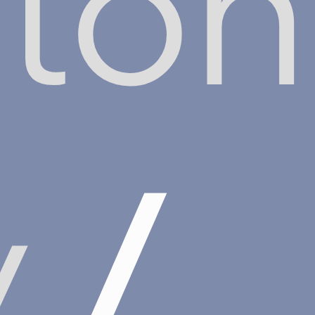
gton
y