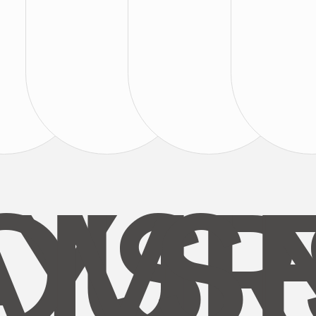
AYS
OUR
MI
S