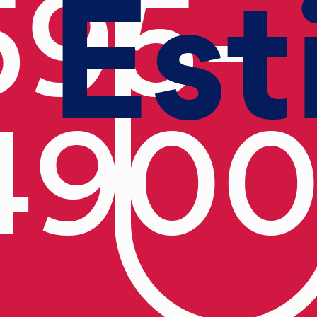
Est
595-
490