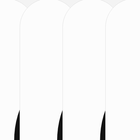
:
:
: