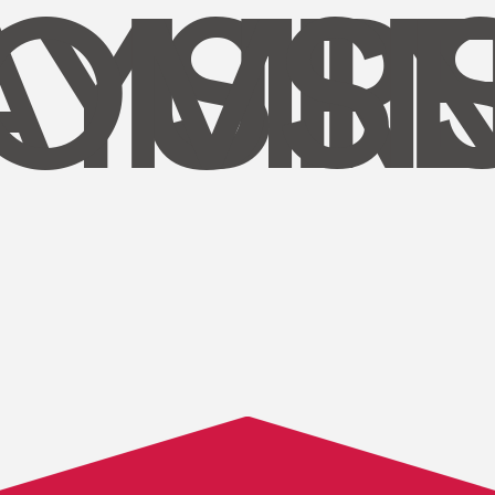
AYS
OUR
MI
S