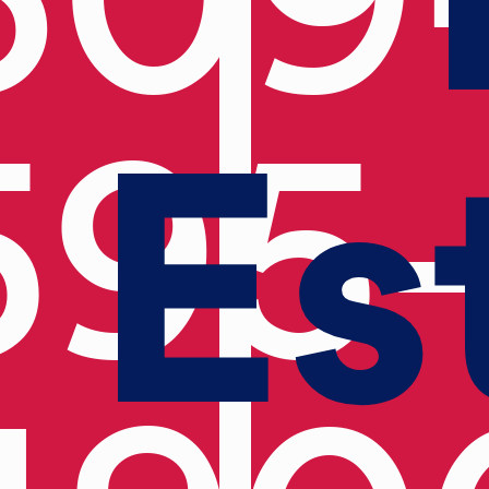
Es
595