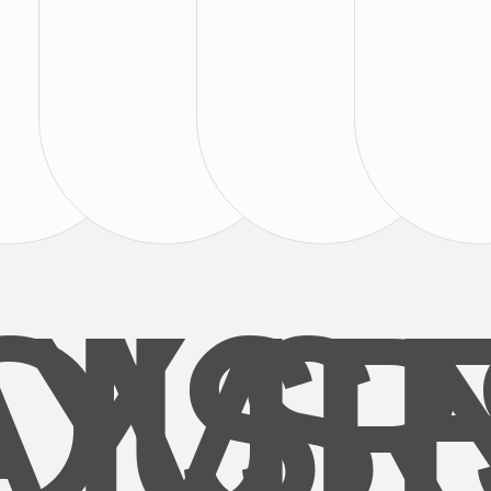
AYS
OUR
MI
S