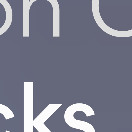
on 
cks