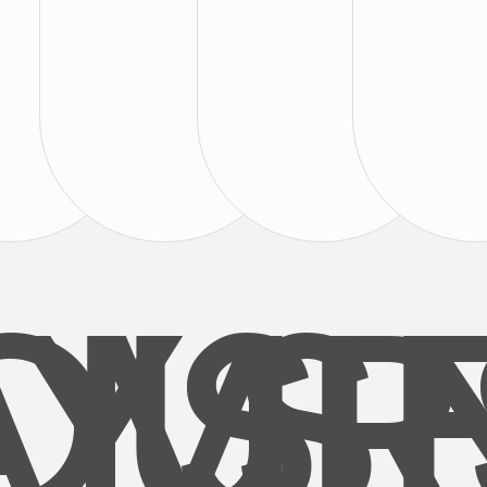
AYS
OUR
MI
S