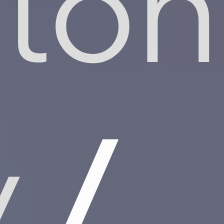
gton
y