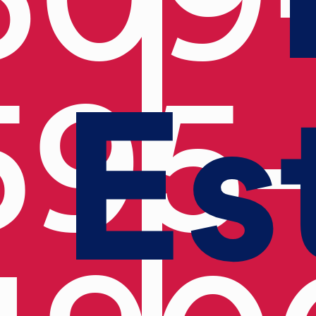
Es
595