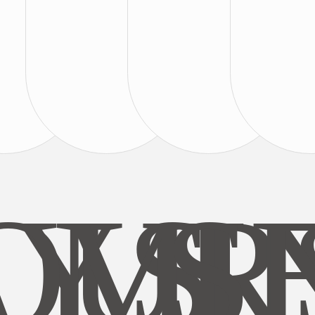
AYS
OUR
MI
S