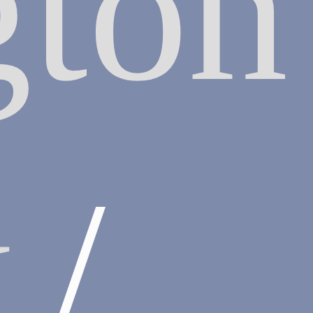
gton
y