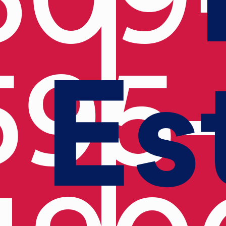
Es
595