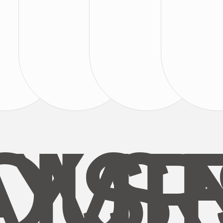
AYS
OUR
MI
S