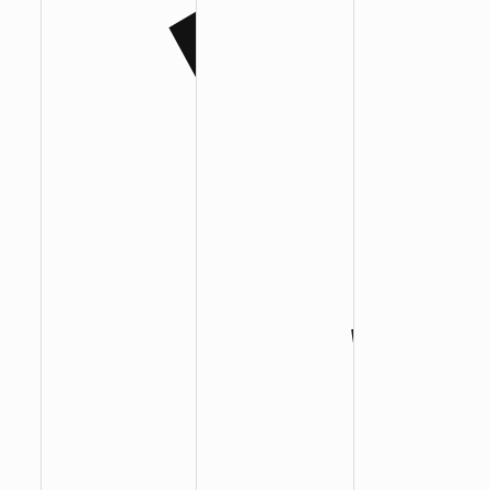
:
:
: